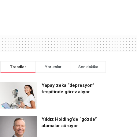
Trendler
Yorumlar
Son dakika
Yapay zeka “depresyon”
tespitinde görev alıyor
Yıldız Holding’de “gözde”
atamalar sürüyor