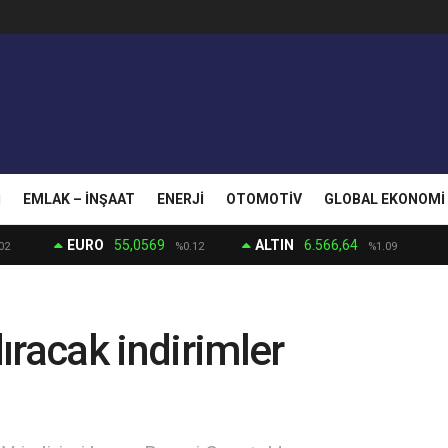
I
EMLAK – İNŞAAT
ENERJI
OTOMOTIV
GLOBAL EKONOMI
EURO
55,0569
ALTIN
6.566,64
02
%0.12
%1.09
ıracak indirimler