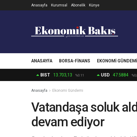
Anasayfa
Kurumsal
Abonelik
Künye
ANASAYFA
BORSA-FINANS
EKONOMI GÜNDEM
BIST
13.703,13
USD
47.5884
%0.11
%0,
Anasayfa
Ekonomi Gündemi
Vatandaşa soluk ald
devam ediyor