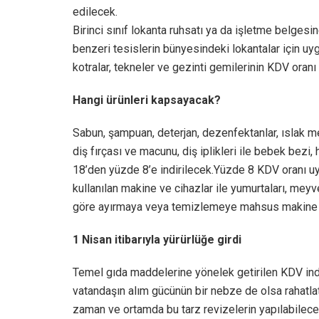
edilecek.
Birinci sınıf lokanta ruhsatı ya da işletme belgesine 
benzeri tesislerin bünyesindeki lokantalar için u
kotralar, tekneler ve gezinti gemilerinin KDV oran
Hangi ürünleri kapsayacak?
Sabun, şampuan, deterjan, dezenfektanlar, ıslak men
diş fırçası ve macunu, diş iplikleri ile bebek bezi,
18’den yüzde 8’e indirilecek.Yüzde 8 KDV oranı u
kullanılan makine ve cihazlar ile yumurtaları, meyve
göre ayırmaya veya temizlemeye mahsus makine ve
1 Nisan itibarıyla yürürlüğe girdi
Temel gıda maddelerine yönelek getirilen KDV in
vatandaşın alım gücünün bir nebze de olsa rahatla
zaman ve ortamda bu tarz revizelerin yapılabileceğ