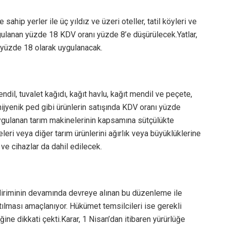
sahip yerler ile üç yıldız ve üzeri oteller, tatil köyleri ve
ygulanan yüzde 18 KDV oranı yüzde 8’e düşürülecek.Yatlar,
ı yüzde 18 olarak uygulanacak.
dil, tuvalet kağıdı, kağıt havlu, kağıt mendil ve peçete,
 hijyenik ped gibi ürünlerin satışında KDV oranı yüzde
ygulanan tarım makinelerinin kapsamına sütçülükte
leri veya diğer tarım ürünlerini ağırlık veya büyüklüklerine
 cihazlar da dahil edilecek.
diriminin devamında devreye alınan bu düzenleme ile
tılması amaçlanıyor. Hükümet temsilcileri ise gerekli
ine dikkati çekti.Karar, 1 Nisan’dan itibaren yürürlüğe