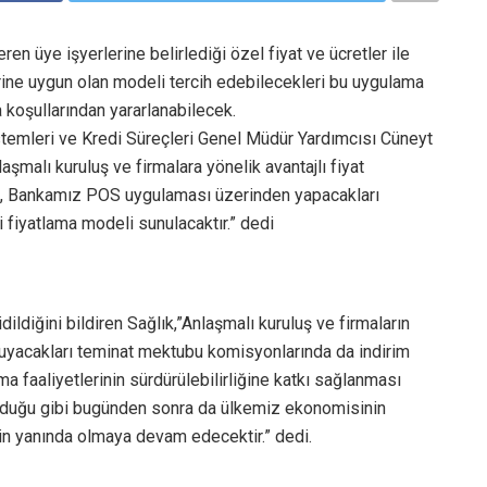
en üye işyerlerine belirlediği özel fiyat ve ücretler ile
erine uygun olan modeli tercih edebilecekleri bu uygulama
 koşullarından yararlanabilecek.
temleri ve Kredi Süreçleri Genel Müdür Yardımcısı Cüneyt
aşmalı kuruluş ve firmalara yönelik avantajlı fiyat
nin, Bankamız POS uygulaması üzerinden yapacakları
ri fiyatlama modeli sunulacaktır.” dedi
ldiğini bildiren Sağlık,”Anlaşmalı kuruluş ve firmaların
 duyacakları teminat mektubu komisyonlarında da indirim
a faaliyetlerinin sürdürülebilirliğine katkı sağlanması
olduğu gibi bugünden sonra da ülkemiz ekonomisinin
in yanında olmaya devam edecektir.” dedi.