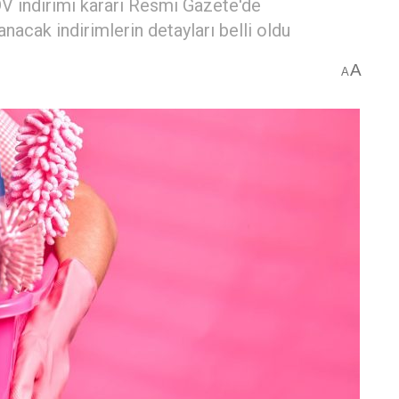
V indirimi kararı Resmi Gazete'de
nacak indirimlerin detayları belli oldu
A
A