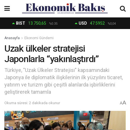
BIST
13.750,65
USD
47.5952
%0.35
%0,04
Anasayfa
Ekonomi Gündemi
Uzak ülkeler stratejisi
Japonlarla “yakınlaştırdı”
Türkiye, "Uzak Ülkeler Stratejisi" kapsamındaki
Japonya ile diplomatik ilişkilerinin ilk yüzyılını ticaret,
yatırım ve turizm gibi çeşitli alanlarda işbirliklerini
geliştirerek tamamla
A
Okuma süresi: 2 dakikada okunur
A