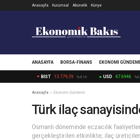
Anasayfa
Kurumsal
Abonelik
Künye
ANASAYFA
BORSA-FINANS
EKONOMI GÜNDEM
BIST
13.779,39
USD
47.6946
%-0.14
%0,
Anasayfa
Ekonomi Gündemi
Türk ilaç sanayisind
Osmanlı döneminde eczacılık faaliyetler
gerçekleştirilen etkinlikte; ilaç üretici