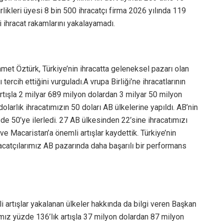
likleri üyesi 8 bin 500 ihracatçı firma 2026 yılında 119
ki ihracat rakamlarını yakalayamadı.
met Öztürk, Türkiye’nin ihracatta geleneksel pazarı olan
 tercih ettiğini vurguladı.A vrupa Birliği’ne ihracatlarının
rtışla 2 milyar 689 milyon dolardan 3 milyar 50 milyon
olarlık ihracatımızın 50 doları AB ülkelerine yapıldı. AB’nin
e 50’ye ilerledi. 27 AB ülkesinden 22’sine ihracatımızı
 ve Macaristan’a önemli artışlar kaydettik. Türkiye’nin
racatçılarımız AB pazarında daha başarılı bir performans
li artışlar yakalanan ülkeler hakkında da bilgi veren Başkan
mız yüzde 136’lık artışla 37 milyon dolardan 87 milyon