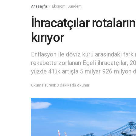
Anasayfa
Ekonomi Gündemi
İhracatçılar rotaların
kırıyor
Enflasyon ile döviz kuru arasındaki fark 
rekabette zorlanan Egeli ihracatçılar, 2
yüzde 4’lük artışla 5 milyar 926 milyon 
Okuma süresi: 3 dakikada okunur