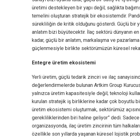
üretimi destekleyen bir yapı değil; sağlıkta bağıms
temelini oluşturan stratejik bir ekosistemdir. Pan
sürekliliğin de kritik olduğunu gösterdi. Güçlü bir y
anlatım bizi büyütecektir. İlaç sektörü dünyanın en
kadar, güçlü bir anlatım, markalaşma ve pazarlama a
güçlenmesiyle birlikte sektörümüzün küresel rekab
Entegre üretim ekosistemi
Yerli üretim, güçlü tedarik zinciri ve ilaç sanayisi
değerlendirmelerde bulunan Artkim Group Kurucus
yalnızca üretim kapasitesiyle değil; teknoloji kul
kurulan stratejik iş birliklerine kadar çok boyutlu b
üretim ekosistemi oluşturmak, sektörümüz açısından
gerekliliklerinden biri haline geliyor” dedi. Sadec
organizasyonda, ilaç üretim zincirinin tüm halkalar
özellikle son yıllarda yaşanan küresel lojistik pro