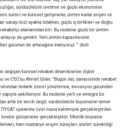
ızlığın, sürdürülebilir üretimin ve güçlü ekonominin
demi süreci ve küresel gelişmeler, üretim kadar erişim ve
an sanayi bizi ayakta tutarken, güçlü iş birlikleri ve doğru
 rekabetçi alanlarından biri. Bu nedenle güçlü bir üretim
nlayışı da gerekli. Yerli üretim kapasitesinin
et gücünün de artacağına inanıyoruz. ” dedi.
nde değişen küresel rekabet dinamiklerine ilişkin
u ve CEO’su Ahmet Güler; “Bugün ilaç sanayisinde rekabet
lanımından tedarik zinciri yönetimine, inovasyon gücünden
ir yapıyla şekilleniyor. Bu nedenle yerli ve entegre bir
 artık bir tercih değil; sürdürülebilir büyümenin temel
e TİYSAT üyelerine özel masa katılımıyla gerçekleştirilen
ı birebir görüşmeler gerçekleştirdi. Etkinlik boyunca
blemleri, ham maddeye erişim süreçleri, üretim sürekliliği