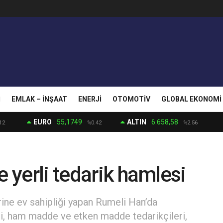
I
EMLAK – İNŞAAT
ENERJI
OTOMOTIV
GLOBAL EKONOMI
EURO
55,1749
ALTIN
6.658,58
12
%0.42
%2.56
e yerli tedarik hamlesi
ine ev sahipliği yapan Rumeli Han’da
leri, ham madde ve etken madde tedarikçileri,