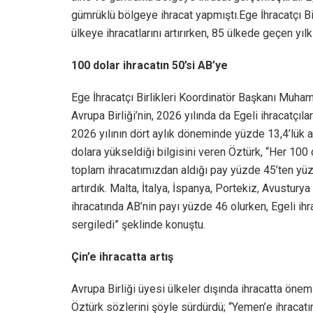
gümrüklü bölgeye ihracat yapmıştı.Ege İhracatçı Bir
ülkeye ihracatlarını artırırken, 85 ülkede geçen yıl
100 dolar ihracatın 50’si AB’ye
Ege İhracatçı Birlikleri Koordinatör Başkanı Muham
Avrupa Birliği’nin, 2026 yılında da Egeli ihracatçıları
2026 yılının dört aylık döneminde yüzde 13,4’lük a
dolara yükseldiği bilgisini veren Öztürk, “Her 100 d
toplam ihracatımızdan aldığı pay yüzde 45’ten yüzd
artırdık. Malta, İtalya, İspanya, Portekiz, Avusturya
ihracatında AB’nin payı yüzde 46 olurken, Egeli ih
sergiledi” şeklinde konuştu.
Çin’e ihracatta artış
Avrupa Birliği üyesi ülkeler dışında ihracatta önem
Öztürk sözlerini şöyle sürdürdü; “Yemen’e ihracatı