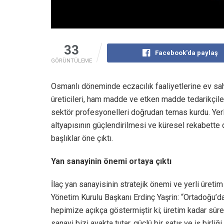
33
Facebook'da paylaş
GÖRÜNTÜLEME
Osmanlı döneminde eczacılık faaliyetlerine ev sahi
üreticileri, ham madde ve etken madde tedarikçileri
sektör profesyonelleri doğrudan temas kurdu. Yerli 
altyapısının güçlendirilmesi ve küresel rekabette 
başlıklar öne çıktı.
Yan sanayinin önemi ortaya çıktı
İlaç yan sanayisinin stratejik önemi ve yerli üret
Yönetim Kurulu Başkanı Erdinç Yaşrin: “Ortadoğu’
hepimize açıkça göstermiştir ki; üretim kadar süre
sanayi bizi ayakta tutar, güçlü bir satış ve iş birliğ