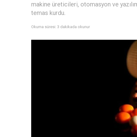
makine üreticileri, otomasyon ve yazılı
temas kurdu.
Okuma süresi: 3 dakikada okunur