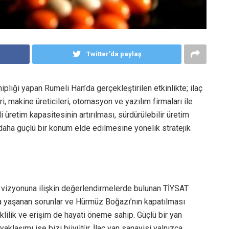
Twitter'da paylaş
pliği yapan Rumeli Han’da gerçekleştirilen etkinlikte; ilaç
, makine üreticileri, otomasyon ve yazılım firmaları ile
üretim kapasitesinin artırılması, sürdürülebilir üretim
daha güçlü bir konum elde edilmesine yönelik stratejik
im vizyonuna ilişkin değerlendirmelerde bulunan TİYSAT
da yaşanan sorunlar ve Hürmüz Boğazı’nın kapatılması
klilik ve erişim de hayati öneme sahip. Güçlü bir yan
i yaklaşımı ise bizi büyütür. İlaç yan sanayisi yalnızca