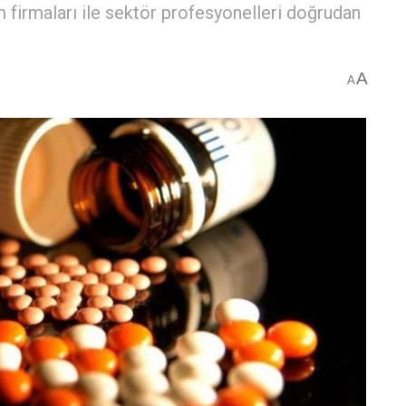
m firmaları ile sektör profesyonelleri doğrudan
A
A