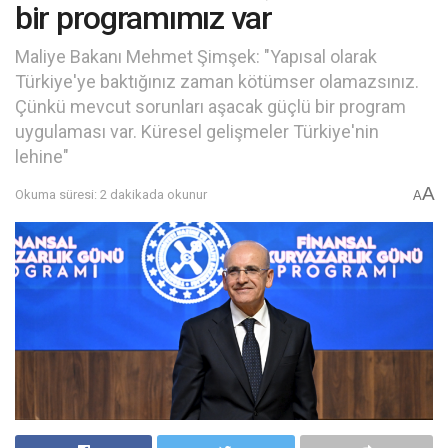
bir programımız var
Maliye Bakanı Mehmet Şimşek: "Yapısal olarak
Türkiye'ye baktığınız zaman kötümser olamazsınız.
Çünkü mevcut sorunları aşacak güçlü bir program
uygulaması var. Küresel gelişmeler Türkiye'nin
lehine"
A
Okuma süresi: 2 dakikada okunur
A