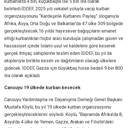
kurbanlıkta 4 bin, küçükbaşta ise 5 bin lira olarak
belirledi.İDDEF, 2025 yılı vekalet yoluyla vacip kurban
organizasyonunu “Kardeşinle Kurbanını Paylaş” sloganıyla
Afrika, Asya, Orta Doğu ve Balkanlar’da 47 ülke 309 bölgede
gerçekleştirecek.16 yıldır hayırsever bağışçıların emanet
ettiği kurbanlıkları hiçbir aracı kuruluşla çalışmadan güven ve
hassasiyet içinde İslami usul ve kaidelere göre keserek
gerçek ihtiyaç sahiplerine teslim eden İDDEF, bu yıl da
ekipleriyle birlikte kesim ve dağıtımların olacağı ülkelere
gidecek. İDDEF, Gazze için büyükbaş hisse bedeli 9 bin 800
lira olarak açıkladı.
Cansuyu 19 ülkede kurban kesecek
Cansuyu Yardımlaşma ve Dayanışma Derneği Genel Başkanı
Mustafa Köylü, bu yıl 19 ülkede kurban organizasyonu
gerçekleştireceklerini söyledi. Köylü, “Bayramda Afrika’da 8,
Asya’da 4 ülke ile Yemen, Gazze, Arakan ve Filistin’deki