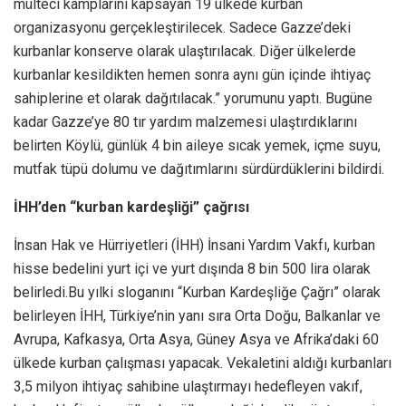
mülteci kamplarını kapsayan 19 ülkede kurban
organizasyonu gerçekleştirilecek. Sadece Gazze’deki
kurbanlar konserve olarak ulaştırılacak. Diğer ülkelerde
kurbanlar kesildikten hemen sonra aynı gün içinde ihtiyaç
sahiplerine et olarak dağıtılacak.” yorumunu yaptı. Bugüne
kadar Gazze’ye 80 tır yardım malzemesi ulaştırdıklarını
belirten Köylü, günlük 4 bin aileye sıcak yemek, içme suyu,
mutfak tüpü dolumu ve dağıtımlarını sürdürdüklerini bildirdi.
İHH’den “kurban kardeşliği” çağrısı
İnsan Hak ve Hürriyetleri (İHH) İnsani Yardım Vakfı, kurban
hisse bedelini yurt içi ve yurt dışında 8 bin 500 lira olarak
belirledi.Bu yılki sloganını “Kurban Kardeşliğe Çağrı” olarak
belirleyen İHH, Türkiye’nin yanı sıra Orta Doğu, Balkanlar ve
Avrupa, Kafkasya, Orta Asya, Güney Asya ve Afrika’daki 60
ülkede kurban çalışması yapacak. Vekaletini aldığı kurbanları
3,5 milyon ihtiyaç sahibine ulaştırmayı hedefleyen vakıf,