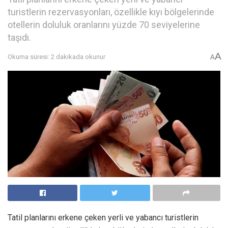
turistlerin rezervasyonları, özellikle kıyı bölgelerinde
otellerin doluluk oranlarını yüzde 70 seviyelerine
taşıdı.
A
Okuma süresi: 2 dakikada okunur
A
Tatil planlarını erkene çeken yerli ve yabancı turistlerin