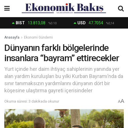
BIST
13.813,08
USD
47.7054
%0.10
%0,14
Anasayfa
Ekonomi Gündemi
Dünyanın farklı bölgelerinde
insanlara “bayram” ettirecekler
Yurt içinde her daim ihtiyaç sahiplerinin yanında yer
alan yardım kuruluşları bu yılki Kurban Bayramı’nda da
sınır tanımaksızın yardımlarını dünyanın dört bir
köşesine ulaştırma gayreti içerisindeler
A
Okuma süresi: 3 dakikada okunur
A