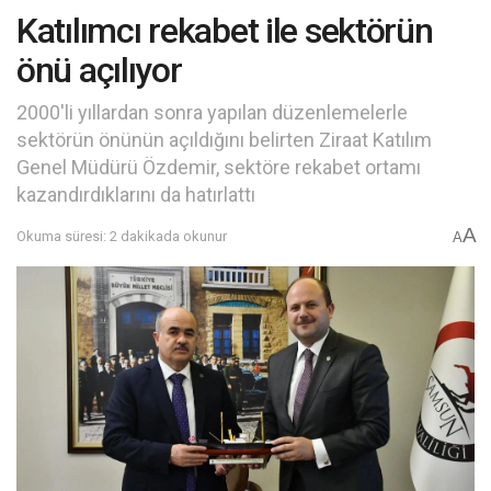
Katılımcı rekabet ile sektörün
önü açılıyor
2000'li yıllardan sonra yapılan düzenlemelerle
sektörün önünün açıldığını belirten Ziraat Katılım
Genel Müdürü Özdemir, sektöre rekabet ortamı
kazandırdıklarını da hatırlattı
A
Okuma süresi: 2 dakikada okunur
A