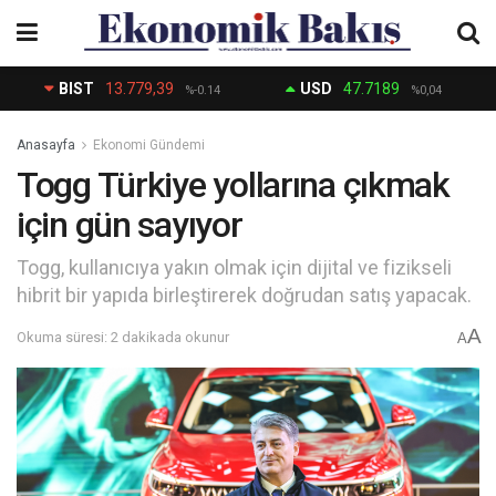
BIST
13.779,39
USD
47.7189
%-0.14
%0,04
Anasayfa
Ekonomi Gündemi
Togg Türkiye yollarına çıkmak
için gün sayıyor
Togg, kullanıcıya yakın olmak için dijital ve fizikseli
hibrit bir yapıda birleştirerek doğrudan satış yapacak.
A
Okuma süresi: 2 dakikada okunur
A