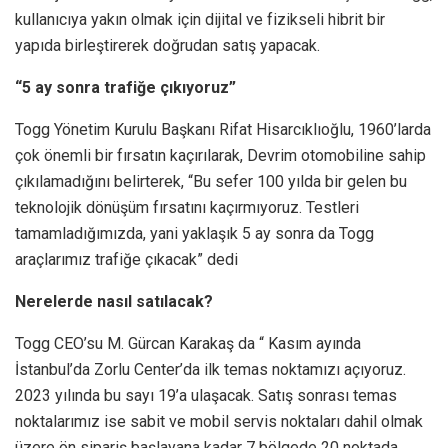
kullanıcıya yakın olmak için dijital ve fizikseli hibrit bir
yapıda birleştirerek doğrudan satış yapacak.
“5 ay sonra trafiğe çıkıyoruz”
Togg Yönetim Kurulu Başkanı Rifat Hisarcıklıoğlu, 1960’larda
çok önemli bir fırsatın kaçırılarak, Devrim otomobiline sahip
çıkılamadığını belirterek, “Bu sefer 100 yılda bir gelen bu
teknolojik dönüşüm fırsatını kaçırmıyoruz. Testleri
tamamladığımızda, yani yaklaşık 5 ay sonra da Togg
araçlarımız trafiğe çıkacak” dedi
Nerelerde nasıl satılacak?
Togg CEO’su M. Gürcan Karakaş da “ Kasım ayında
İstanbul’da Zorlu Center’da ilk temas noktamızı açıyoruz.
2023 yılında bu sayı 19’a ulaşacak. Satış sonrası temas
noktalarımız ise sabit ve mobil servis noktaları dahil olmak
üzere ön sipariş başlayana kadar 7 bölgede 20 noktada