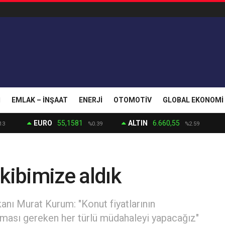
I
EMLAK – İNŞAAT
ENERJI
OTOMOTIV
GLOBAL EKONOMI
EURO
55,1581
ALTIN
6.660,55
13
%0.39
%2.59
takibimize aldık
kanı Murat Kurum: "Konut fiyatlarının
lması gereken her türlü müdahaleyi yapacağız"