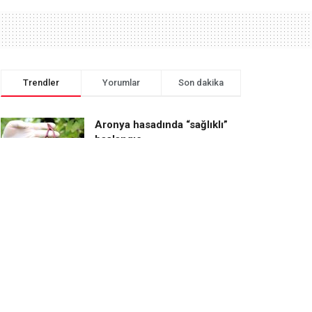
Trendler
Yorumlar
Son dakika
Aronya hasadında “sağlıklı”
başlangıç
Erken rezervasyon yüzde 50
fiyatı ucuzlatıyor: Yeni
rakamlar açıklandı
Yazlık konut sahipliği
cazibesini artırıyor