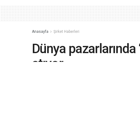
Anasayfa
Şirket Haberleri
Dünya pazarlarında
atıyor
Korkmaz Mutfak Eşyaları Yönetim Kuru
yaptığı değerlendirmede faaliyetlerini an
Okuma süresi: 2 dakikada okunur