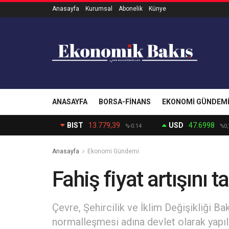
Anasayfa
Kurumsal
Abonelik
Künye
ANASAYFA
BORSA-FINANS
EKONOMI GÜNDEM
BIST
13.779,39
USD
47.6998
%-0.14
%0,
Anasayfa
Ekonomi Gündemi
Fahiş fiyat artışını 
Çevre, Şehircilik ve İklim Değişikliği Ba
normalleşmesi adına devlet olarak yapı