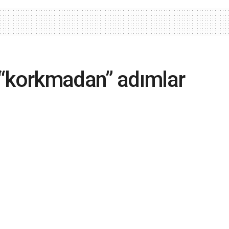
 “korkmadan” adımlar
lu Başkanı Rahmi Korkmaz, Ekonomik Bakış'a
latırken sektöre de ışık tuttu
A
A