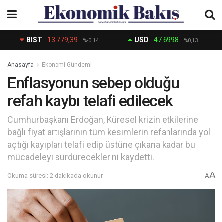
BIST
13.779,39
USD
47.6998
%-0.14
%0,13
Anasayfa
Ekonomi Gündemi
Enflasyonun sebep olduğu
refah kaybı telafi edilecek
Cumhurbaşkanı Erdoğan, Küresel krizin etkilerine
bağlı fiyat artışlarının tüm kesimlerin refahlarında yol
açtığı kayıpları telafi edip üstüne çıkana kadar bu
mücadeleyi sürdüreceklerini kaydetti.
A
Okuma süresi: 2 dakikada okunur
A