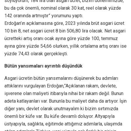
söylüyorum, 184 lira olan asgari ücret, bizim dönemimizde,
bu da çok önemli, nominal olarak 30 kat, reel olarak yüzde
142 oranında artmıştır” yorumunu yaptı.
Erdoğan’ın açıklamasına göre, 2023 yılında brüt asgari ücret
10 bin 8, net asgari ücret 8 bin 506,80 lira olacak. Net asgari
ücretteki artış oranı ocak ayına göre yüzde 100, temmuz
ayına göre yüzde 54,66 olurken, yıllık ortalama artış oranı ise
yüzde 74,43 olarak gerçekleşti.
Bütün yansımaları ayrıntılı düşündük
Asgari ücretin bütün yansımalarını düşünerek bu adımları
attıklarını vurgulayan Erdoğan,”Açıklanan rakam, devlete,
işverene olan maliyeti itibarıyla nihai bir rakam değil. Bunun
adeta katlayanları var. Bununla bu maliyet daha da artıyor. İşin
diğer yanı, devlet olarak unutmayalım ki bizim sırtımızda
önemli bir küfe var. Bu küfe devamlı doluyor. Altyapıyla
üstyapıyla, sağlıkta, eğitimde attığımız adımlarla, ulaşımda