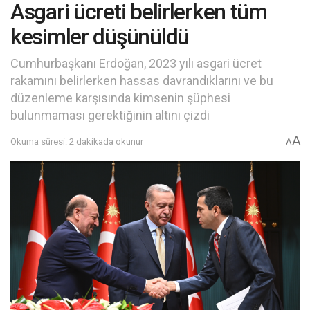
Asgari ücreti belirlerken tüm
kesimler düşünüldü
Cumhurbaşkanı Erdoğan, 2023 yılı asgari ücret
rakamını belirlerken hassas davrandıklarını ve bu
düzenleme karşısında kimsenin şüphesi
bulunmaması gerektiğinin altını çizdi
A
Okuma süresi: 2 dakikada okunur
A