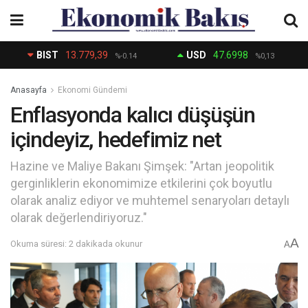
BIST
13.779,39
USD
47.6998
%-0.14
%0,13
Anasayfa
Ekonomi Gündemi
Enflasyonda kalıcı düşüşün
içindeyiz, hedefimiz net
Hazine ve Maliye Bakanı Şimşek: "Artan jeopolitik
gerginliklerin ekonomimize etkilerini çok boyutlu
olarak analiz ediyor ve muhtemel senaryoları detaylı
olarak değerlendiriyoruz."
A
Okuma süresi: 2 dakikada okunur
A