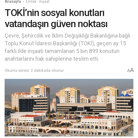
Anasayfa
Emlak - İnşaat
TOKİ’nin sosyal konutları
vatandaşın güven noktası
Çevre, Şehircilik ve İklim Değişikliği Bakanlığına bağlı
Toplu Konut İdaresi Başkanlığı (TOKİ), geçen ay 15
farklı ilde inşaatı tamamlanan 5 bin 899 konutun
anahtarlarını hak sahiplerine teslim etti.
A
Okuma süresi: 2 dakikada okunur
A