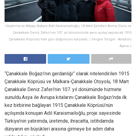
Ulaştırma ve Altyapı Bakanı Adil Karaismailoğlu, 18 Mart Şehitleri Anma Günü ve
Çanakkale Deniz Zaferi'nin 107. yıl dönümünde yarın açılışı yapılacak 1915
Çanakkale Köprüsü'nde gün doğumunu karşıladı. ( Sergen Sezgin - Anadolu
Ajansı )
“Çanakkale Boğazı’nın gerdanlığı” olarak nitelendirilen 1915
Çanakkale Köprüsü ve Malkara-Çanakkale Otoyolu, 18 Mart
Çanakkale Deniz Zaferi’nin 107. yıl dönümünde hizmete
sunuldu.Asya ile Avrupa kıtalarını Çanakkale Boğazı’nda ilk
kez birbirine bağlayan 1915 Çanakkale Köprüsü’nün
açılışında konuşan Adil Karaismailoğlu, proje sayesinde
Türkiye’nin yatırımda, üretimde, ihracatta, istihdamda
dünyanın en büyükleri arasına girmeye bir adım daha