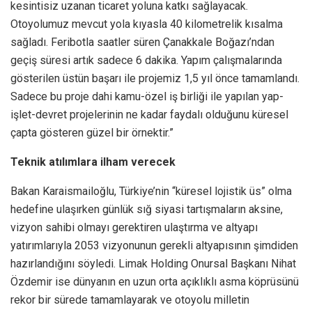
kesintisiz uzanan ticaret yoluna katkı sağlayacak.
Otoyolumuz mevcut yola kıyasla 40 kilometrelik kısalma
sağladı. Feribotla saatler süren Çanakkale Boğazı’ndan
geçiş süresi artık sadece 6 dakika. Yapım çalışmalarında
gösterilen üstün başarı ile projemiz 1,5 yıl önce tamamlandı.
Sadece bu proje dahi kamu-özel iş birliği ile yapılan yap-
işlet-devret projelerinin ne kadar faydalı olduğunu küresel
çapta gösteren güzel bir örnektir.”
Teknik atılımlara ilham verecek
Bakan Karaismailoğlu, Türkiye’nin “küresel lojistik üs” olma
hedefine ulaşırken günlük sığ siyasi tartışmaların aksine,
vizyon sahibi olmayı gerektiren ulaştırma ve altyapı
yatırımlarıyla 2053 vizyonunun gerekli altyapısının şimdiden
hazırlandığını söyledi. Limak Holding Onursal Başkanı Nihat
Özdemir ise dünyanın en uzun orta açıklıklı asma köprüsünü
rekor bir sürede tamamlayarak ve otoyolu milletin