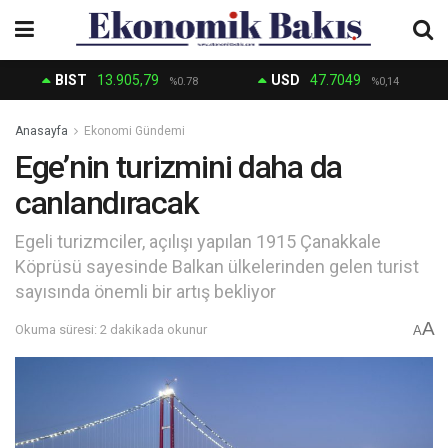
BIST
13.905,79
USD
47.7049
%0.78
%0,14
Anasayfa
Ekonomi Gündemi
Ege’nin turizmini daha da
canlandıracak
Egeli turizmciler, açılışı yapılan 1915 Çanakkale
Köprüsü sayesinde Balkan ülkelerinden gelen turist
sayısında önemli bir artış bekliyor
A
Okuma süresi: 2 dakikada okunur
A