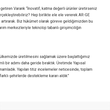
etiren Varank “İnovatif, katma değerli ürünler üretirseniz
rçekleştirebiliriz? Hep birlikte ele ele vererek AR-GE
i artırarak. Biz hükûmet olarak göreve geldiğimizden bu
m merkezleriyle teknoloji tabanlı girişimciliğin
in ülkemizde üretilmesini sağlamak üzere başlattığımız
i bir adımı daha geride bıraktık. Üretimde Yapısal
amladık. Yapılan titiz incelemeler neticesinde, toplam
farklı şehirlerde destekleme kararı aldık”