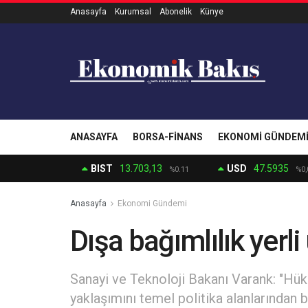
Anasayfa
Kurumsal
Abonelik
Künye
ANASAYFA
BORSA-FINANS
EKONOMI GÜNDEM
BIST
13.703,13
USD
47.5935
%0.11
%0,
Anasayfa
Ekonomi Gündemi
Dışa bağımlılık yerli
Sanayi ve Teknoloji Bakanı Varank: "H
yaklaşımını temel politika alanlarından bi