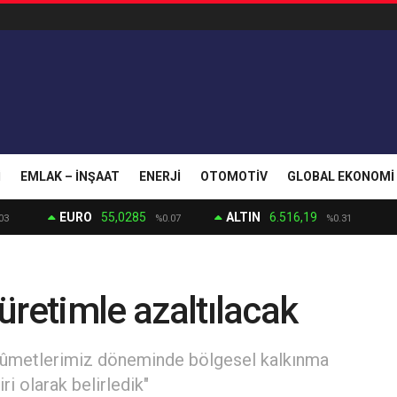
I
EMLAK – İNŞAAT
ENERJI
OTOMOTIV
GLOBAL EKONOMI
EURO
55,0285
ALTIN
6.516,19
03
%0.07
%0.31
 üretimle azaltılacak
ükûmetlerimiz döneminde bölgesel kalkınma
ri olarak belirledik"