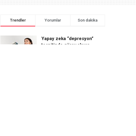
Trendler
Yorumlar
Son dakika
Yapay zeka “depresyon”
tespitinde görev alıyor
Yıldız Holding’de “gözde”
atamalar sürüyor
Akzirve, Topkapı29 ile
zirveye taşıyacak