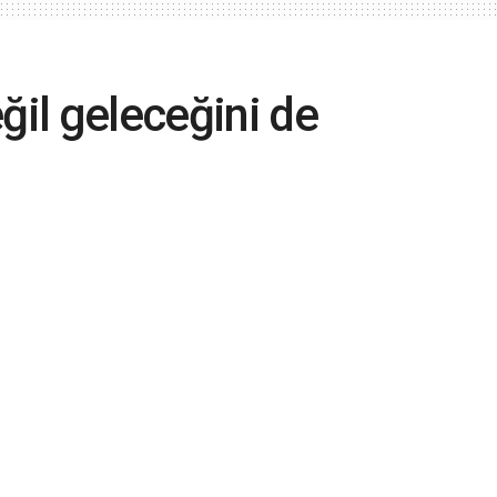
ğil geleceğini de
lu: "Türkiye'nin geleceği için sadece
rilyon 600 milyar liranın üzerinde yatırım
A
A