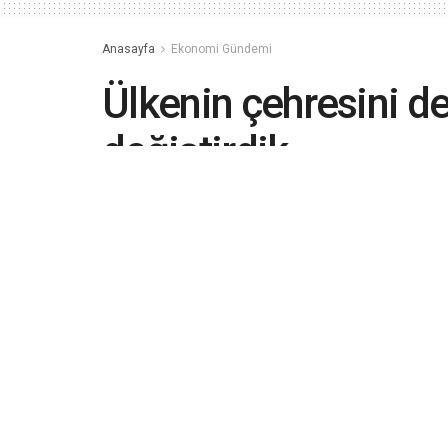
Anasayfa
Ekonomi Gündemi
Ülkenin çehresini de
değiştirdik
Ulaştırma ve Altyapı Bakanı Karaismailoğ
Ulaştırma ve Altyapı Bakanlığı olarak 1 t
gerçekleştirdik"
Okuma süresi: 2 dakikada okunur