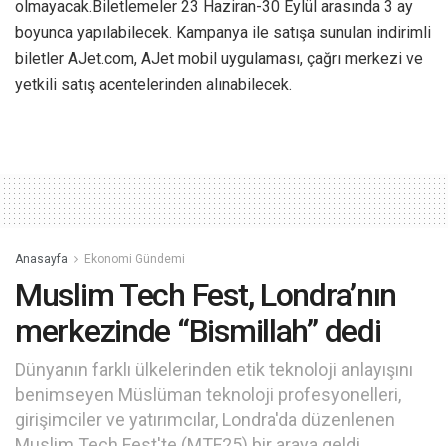
olmayacak.Biletlemeler 23 Haziran-30 Eylül arasında 3 ay
boyunca yapılabilecek. Kampanya ile satışa sunulan indirimli
biletler AJet.com, AJet mobil uygulaması, çağrı merkezi ve
yetkili satış acentelerinden alınabilecek.
Anasayfa
Ekonomi Gündemi
Muslim Tech Fest, Londra’nın
merkezinde “Bismillah” dedi
Dünyanın farklı ülkelerinden etik teknoloji anlayışını
benimseyen Müslüman teknoloji profesyonelleri,
girişimciler ve yatırımcılar, Londra'da düzenlenen
Muslim Tech Fest'te (MTF25) bir araya geldi