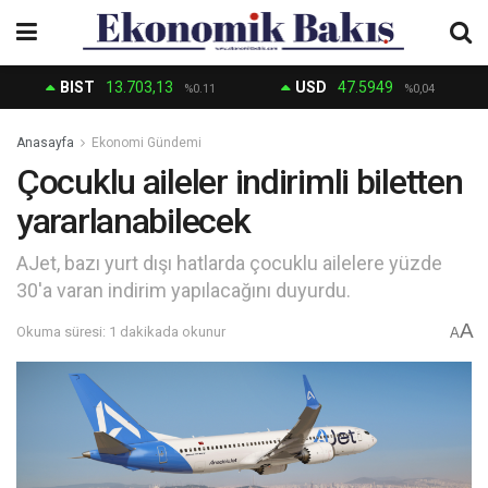
BIST
13.703,13
USD
47.5949
%0.11
%0,04
Anasayfa
Ekonomi Gündemi
Çocuklu aileler indirimli biletten
yararlanabilecek
AJet, bazı yurt dışı hatlarda çocuklu ailelere yüzde
30'a varan indirim yapılacağını duyurdu.
A
Okuma süresi: 1 dakikada okunur
A