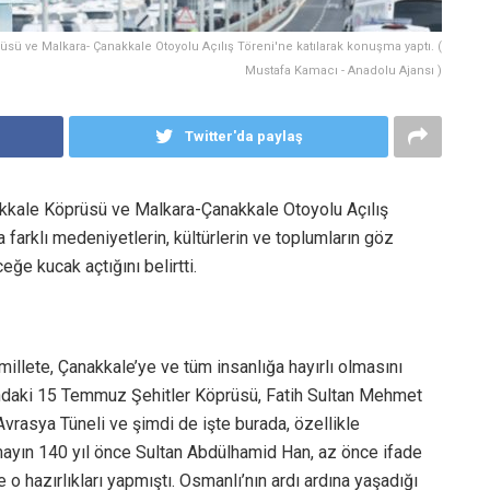
 ve Malkara- Çanakkale Otoyolu Açılış Töreni'ne katılarak konuşma yaptı. (
Mustafa Kamacı - Anadolu Ajansı )
Twitter'da paylaş
kale Köprüsü ve Malkara-Çanakkale Otoyolu Açılış
 farklı medeniyetlerin, kültürlerin ve toplumların göz
ğe kucak açtığını belirtti.
illete, Çanakkale’ye ve tüm insanlığa hayırlı olmasını
’ndaki 15 Temmuz Şehitler Köprüsü, Fatih Sultan Mehmet
rasya Tüneli ve şimdi de işte burada, özellikle
mayın 140 yıl önce Sultan Abdülhamid Han, az önce ifade
 o hazırlıkları yapmıştı. Osmanlı’nın ardı ardına yaşadığı