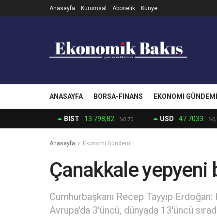
Anasayfa
Kurumsal
Abonelik
Künye
ANASAYFA
BORSA-FINANS
EKONOMI GÜNDEM
BIST
13.798,82
USD
47.7033
%0.70
%0,
Anasayfa
Ekonomi Gündemi
Çanakkale yepyeni b
Cumhurbaşkanı Recep Tayyip Erdoğan: K
Avrupa'da 3'üncü, dünyada 13'üncü sırad