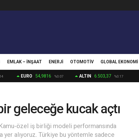
I
EMLAK – İNŞAAT
ENERJI
OTOMOTIV
GLOBAL EKONOMI
EURO
54,9816
ALTIN
6.503,37
14
%0.07
%0.17
ir geleceğe kucak açtı
amu-özel iş birliği modeli performansında
a yer alıyoruz. Türkiye bu yöntemle sadece