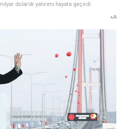
ilyar dolarlık yatırımı hayata geçirdi
A
A