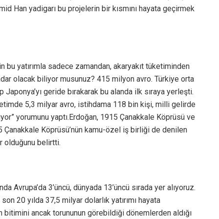
id Han yadigarı bu projelerin bir kısmını hayata geçirmek
in bu yatırımla sadece zamandan, akaryakıt tüketiminden
adar olacak biliyor musunuz? 415 milyon avro. Türkiye orta
p Japonya’yı geride bırakarak bu alanda ilk sıraya yerleşti.
imde 5,3 milyar avro, istihdama 118 bin kişi, milli gelirde
 ediyor” yorumunu yaptı.Erdoğan, 1915 Çanakkale Köprüsü ve
5 Çanakkale Köprüsü’nün kamu-özel iş birliği de denilen
 olduğunu belirtti.
nda Avrupa’da 3’üncü, dünyada 13’üncü sırada yer alıyoruz.
on 20 yılda 37,5 milyar dolarlık yatırımı hayata
rin bitimini ancak torununun görebildiği dönemlerden aldığı