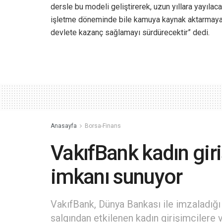
dersle bu modeli geliştirerek, uzun yıllara yayılaca
işletme döneminde bile kamuya kaynak aktarmaya 
devlete kazanç sağlamayı sürdürecektir” dedi.
Anasayfa
Borsa-Finans
VakıfBank kadın giri
imkanı sunuyor
VakıfBank, Dünya Bankası ile imzaladığ
salgından etkilenen kadın girişimcilere v