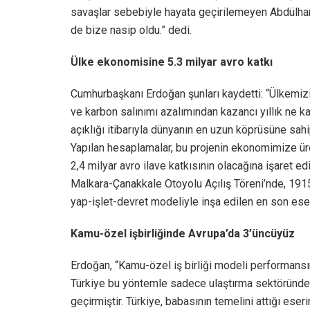
savaşlar sebebiyle hayata geçirilemeyen Abdülham
de bize nasip oldu.” dedi.
Ülke ekonomisine 5.3 milyar avro katkı
Cumhurbaşkanı Erdoğan şunları kaydetti: “Ülkemiz
ve karbon salınımı azalımından kazancı yıllık ne k
açıklığı itibarıyla dünyanın en uzun köprüsüne sahi
Yapılan hesaplamalar, bu projenin ekonomimize üret
2,4 milyar avro ilave katkısının olacağına işaret
Malkara-Çanakkale Otoyolu Açılış Töreni’nde, 191
yap-işlet-devret modeliyle inşa edilen en son eser
Kamu-özel işbirliğinde Avrupa’da 3’üncüyüz
Erdoğan, “Kamu-özel iş birliği modeli performansı
Türkiye bu yöntemle sadece ulaştırma sektöründe s
geçirmiştir. Türkiye, babasının temelini attığı ese