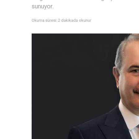
sunuyor.
Okuma süresi: 2 dakikada okunur