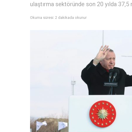
ulaştırma sektöründe son 20 yılda 37,5 m
Okuma süresi: 2 dakikada okunur