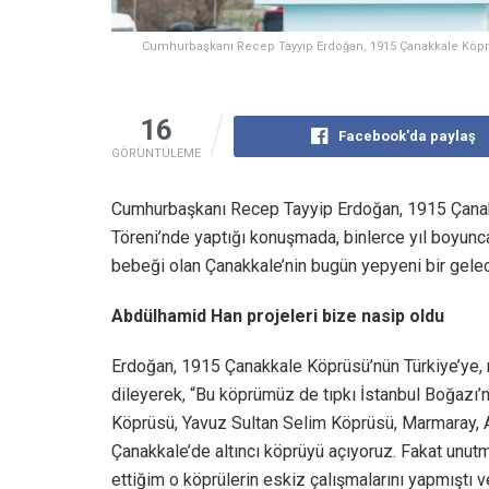
Cumhurbaşkanı Recep Tayyip Erdoğan, 1915 Çanakkale Köprüsü
16
Facebook'da paylaş
GÖRÜNTÜLEME
Cumhurbaşkanı Recep Tayyip Erdoğan, 1915 Çanak
Töreni’nde yaptığı konuşmada, binlerce yıl boyunca
bebeği olan Çanakkale’nin bugün yepyeni bir gelece
Abdülhamid Han projeleri bize nasip oldu
Erdoğan, 1915 Çanakkale Köprüsü’nün Türkiye’ye, m
dileyerek, “Bu köprümüz de tıpkı İstanbul Boğazı
Köprüsü, Yavuz Sultan Selim Köprüsü, Marmaray, Av
Çanakkale’de altıncı köprüyü açıyoruz. Fakat unut
ettiğim o köprülerin eskiz çalışmalarını yapmıştı ve