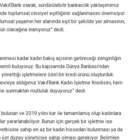
akıfBank olarak, sürdürülebilir bankacılık yaklaşımımız
de toplumsal cinsiyet eşitliğinin sağlanmasını önemsiyor
lumsal yaşamın her alanında eşit bir şekilde yer almasının,
ün olacağına inanıyoruz” dedi.
lenmesi kadar kadın bakış açısının getireceği zenginliğin
 önemli buluyoruz. Bu kapsamda Dünya Bankası’ndan
yönettiği işletmelere özel bir kredi ürünü oluşturduk.
 devreye aldığımız VakıfBank Kadın İşletme Kredisini, hem
ne sunmaktan mutluluk duyuyoruz” dedi.
ı bulunan ve 2019 yılını kar ile tamamlamış olup kadınlara
ler yararlanabiliyor. Bunun için gerçek bir işletme ise
yetkisine sahip en az bir kadın hissedarı bulunması ya da
n üst düzey yöneticiye sahip olması gerekiyor. Belirtilen