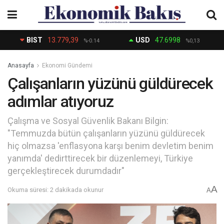
BIST
13.779,39
USD
47.6998
%-0.14
%0,13
Anasayfa
Ekonomi Gündemi
Çalışanların yüzünü güldürecek
adımlar atıyoruz
Çalışma ve Sosyal Güvenlik Bakanı Bilgin:
"Temmuzda bütün çalışanların yüzünü güldürecek
hiç olmazsa 'enflasyona karşı benim devletim benim
yanımda' dedirttirecek bir düzenlemeyi, Türkiye
gerçekleştirecek durumdadır"
A
Okuma süresi: 2 dakikada okunur
A