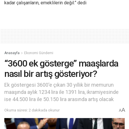
kadar çalışanların, emeklilerin değil.” dedi
Anasayfa
Ekonomi Gündemi
“3600 ek gösterge” maaşlarda
nasıl bir artış gösteriyor?
Ek göstergesi 3600'e çıkan 30 yıllık bir memurun
maaşında aylık 1234 lira ile 1391 lira, ikramiyesinde
ise 44.500 lira ile 50.150 lira arasında artış olacak
A
Okuma süresi: 2 dakikada okunur
A