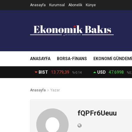
Anasayfa
Kurumsal
Abonelik
Künye
ANASAYFA
BORSA-FINANS
EKONOMI GÜNDEM
BIST
13.779,39
USD
47.6998
%-0.14
%0,
Anasayfa
Yazar
fQPFr6Ueuu