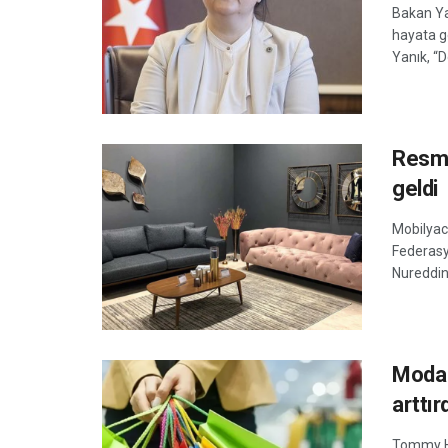
Bakan Yan
hayata g
Yanık, “
Resme
geldi
Mobilyac
Federasy
Nureddin 
Moda 
arttır
Tommy Hi