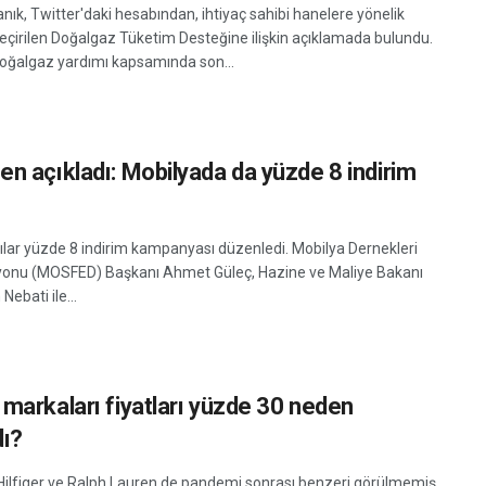
ık, Twitter'daki hesabından, ihtiyaç sahibi hanelere yönelik
eçirilen Doğalgaz Tüketim Desteğine ilişkin açıklamada bulundu.
Doğalgaz yardımı kapsamında son...
n açıkladı: Mobilyada da yüzde 8 indirim
ılar yüzde 8 indirim kampanyası düzenledi. Mobilya Dernekleri
onu (MOSFED) Başkanı Ahmet Güleç, Hazine ve Maliye Bakanı
Nebati ile...
markaları fiyatları yüzde 30 neden
dı?
lfiger ve Ralph Lauren de pandemi sonrası benzeri görülmemiş