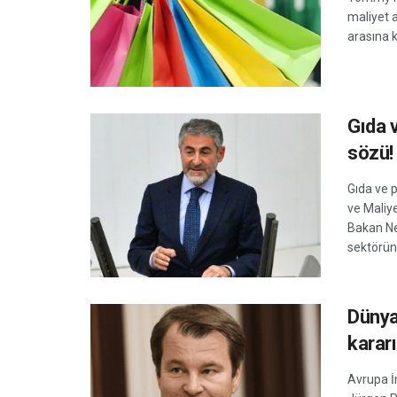
maliyet a
arasına ka
Gıda 
sözü!
Gıda ve 
ve Maliy
Bakan Ne
sektörün
Dünya
kararı
Avrupa İ