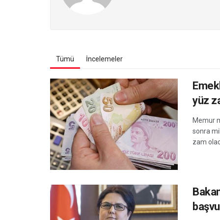
Tümü
İncelemeler
Emekl
yüz z
Memur ma
sonra mi
zam olaca
Bakan
başvu