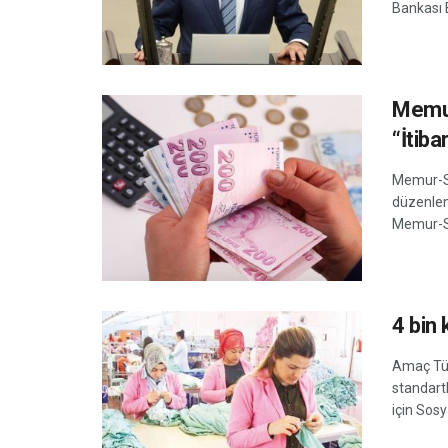
Bankası B
Memur
“İtiba
Memur-Se
düzenlem
Memur-Se
4 bin
Amaç Tür
standartl
için Sosy