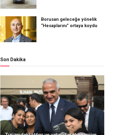
Borusan geleceğe yönelik
“Hesaplarını” ortaya koydu
Son Dakika
Turizmdeki atılım ve yatırımlar ekonomiye