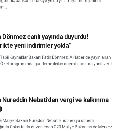
gterink, bankanın Türkiye'ye bu yıl 2 milyar euro yatırım
nı...
 Dönmez canlı yayında duyurdu!
rikte yeni indirimler yolda”
e Tabii Kaynaklar Bakanı Fatih Dönmez, A Haber'de yayınlanan
zel programında gündeme ilişkin önemli sorulara yanıt verdi.
 Nureddin Nebati’den vergi ve kalkınma
ı
e Maliye Bakanı Nureddin Nebati Endonezya dönem
ğında Cakarta'da düzenlenen G20 Maliye Bakanları ve Merkez