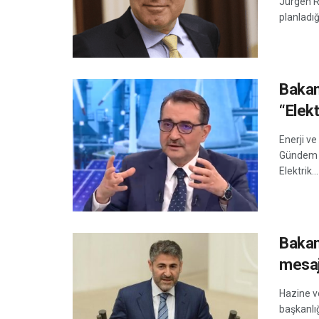
Jürgen Ri
planladığı
Bakan
“Elekt
Enerji v
Gündem Ö
Elektrik...
Bakan
mesaj
Hazine v
başkanlı