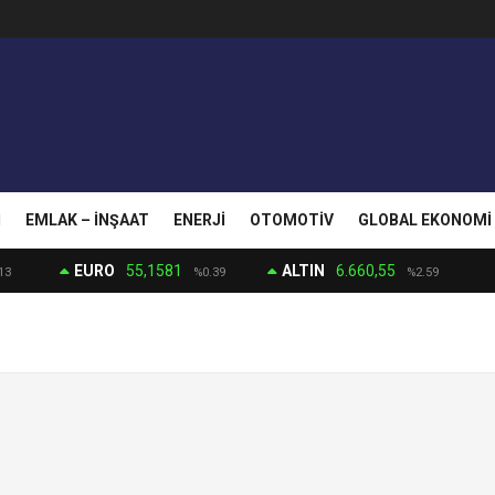
I
EMLAK – İNŞAAT
ENERJI
OTOMOTIV
GLOBAL EKONOMI
EURO
55,1581
ALTIN
6.660,55
13
%0.39
%2.59