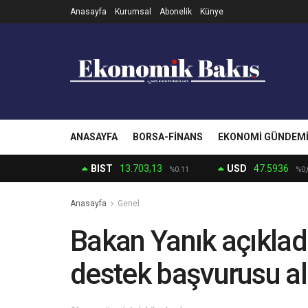
Anasayfa
Kurumsal
Abonelik
Künye
ANASAYFA
BORSA-FINANS
EKONOMI GÜNDEM
BIST
13.703,13
USD
47.5936
%0.11
%0,
Anasayfa
Genel
Bakan Yanık açıkladı
destek başvurusu al