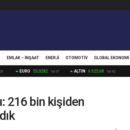
I
EMLAK – İNŞAAT
ENERJI
OTOMOTIV
GLOBAL EKONOMI
EURO
55,0282
ALTIN
6.523,68
03
%0.07
%0.42
: 216 bin kişiden
dık