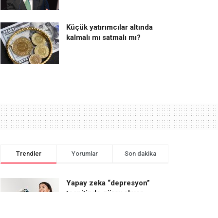
Küçük yatırımcılar altında
kalmalı mı satmalı mı?
Trendler
Yorumlar
Son dakika
Yapay zeka “depresyon”
tespitinde görev alıyor