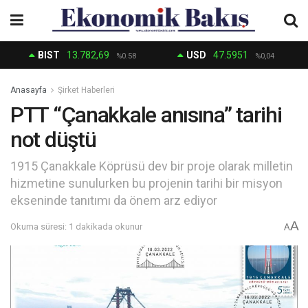
BIST
13.782,69
USD
47.5951
%0.58
%0,04
Anasayfa
Şirket Haberleri
PTT “Çanakkale anısına” tarihi
not düştü
1915 Çanakkale Köprüsü dev bir proje olarak milletin
hizmetine sunulurken bu projenin tarihi bir misyon
ekseninde tanıtımı da önem arz ediyor
A
Okuma süresi: 1 dakikada okunur
A