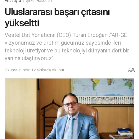
Anasayfa
Şirket Haberleri
Uluslararası başarı çıtasını
yükseltti
Vestel Üst Yöneticisi (CEO) Turan Erdoğan :"AR-GE
vizyonumuz ve üretim gücümüz sayesinde ileri
teknoloji üretiyor ve bu teknolojiyi dünyanın dört bir
yanına ulaştırıyoruz"
A
Okuma süresi: 1 dakikada okunur
A