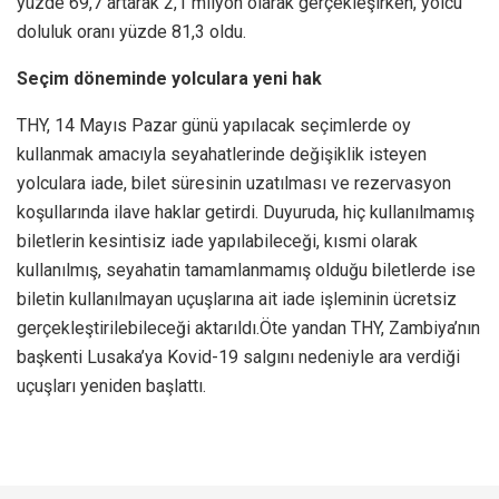
yüzde 69,7 artarak 2,1 milyon olarak gerçekleşirken, yolcu
doluluk oranı yüzde 81,3 oldu.
Seçim döneminde yolculara yeni hak
THY, 14 Mayıs Pazar günü yapılacak seçimlerde oy
kullanmak amacıyla seyahatlerinde değişiklik isteyen
yolculara iade, bilet süresinin uzatılması ve rezervasyon
koşullarında ilave haklar getirdi. Duyuruda, hiç kullanılmamış
biletlerin kesintisiz iade yapılabileceği, kısmi olarak
kullanılmış, seyahatin tamamlanmamış olduğu biletlerde ise
biletin kullanılmayan uçuşlarına ait iade işleminin ücretsiz
gerçekleştirilebileceği aktarıldı.Öte yandan THY, Zambiya’nın
başkenti Lusaka’ya Kovid-19 salgını nedeniyle ara verdiği
uçuşları yeniden başlattı.