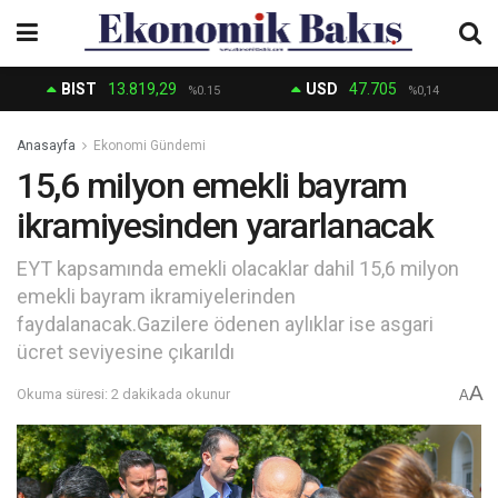
BIST
13.819,29
USD
47.705
%0.15
%0,14
Anasayfa
Ekonomi Gündemi
15,6 milyon emekli bayram
ikramiyesinden yararlanacak
EYT kapsamında emekli olacaklar dahil 15,6 milyon
emekli bayram ikramiyelerinden
faydalanacak.Gazilere ödenen aylıklar ise asgari
ücret seviyesine çıkarıldı
A
Okuma süresi: 2 dakikada okunur
A