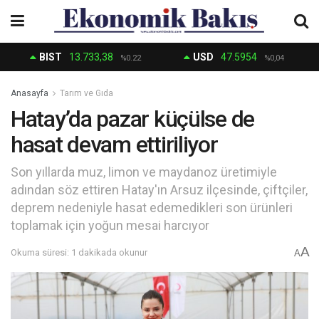
BIST
13.733,38
USD
47.5954
%0.22
%0,04
Anasayfa
Tarım ve Gıda
Hatay’da pazar küçülse de
hasat devam ettiriliyor
Son yıllarda muz, limon ve maydanoz üretimiyle
adından söz ettiren Hatay'ın Arsuz ilçesinde, çiftçiler,
deprem nedeniyle hasat edemedikleri son ürünleri
toplamak için yoğun mesai harcıyor
A
Okuma süresi: 1 dakikada okunur
A