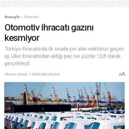
Anasayfa
Otomotiv
Otomotiv ihracatı gazını
kesmiyor
Türkiye ihracatında ilk sırada yer alan sektörün geçen
ay, ülke ihracatından aldığı pay ise yüzde 12,8 olarak
gerçekleşti
A
Okuma süresi: 1 dakikada okunur
A