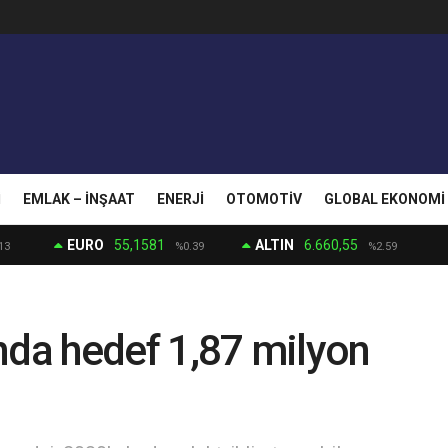
I
EMLAK – İNŞAAT
ENERJI
OTOMOTIV
GLOBAL EKONOMI
EURO
55,1581
ALTIN
6.660,55
13
%0.39
%2.59
şında hedef 1,87 milyon