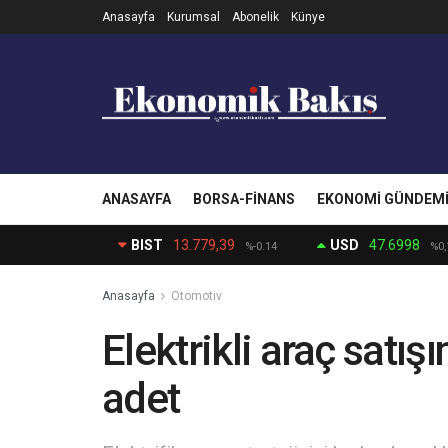
Anasayfa
Kurumsal
Abonelik
Künye
ANASAYFA
BORSA-FINANS
EKONOMI GÜNDEM
BIST
13.779,39
USD
47.6998
%-0.14
%0,
Anasayfa
Otomotiv
Elektrikli araç satı
adet