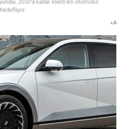
Hyundai, 2030'a kadar elektrikli otomobil
 hedefliyor
A
A