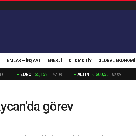
I
EMLAK – İNŞAAT
ENERJI
OTOMOTIV
GLOBAL EKONOMI
EURO
55,1581
ALTIN
6.660,55
13
%0.39
%2.59
aycan’da görev