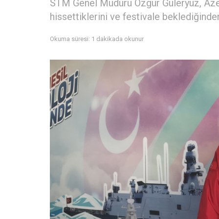
STM Genel Müdürü Özgür Güleryüz, Azer
hissettiklerini ve festivale beklediğinden
Okuma süresi: 1 dakikada okunur