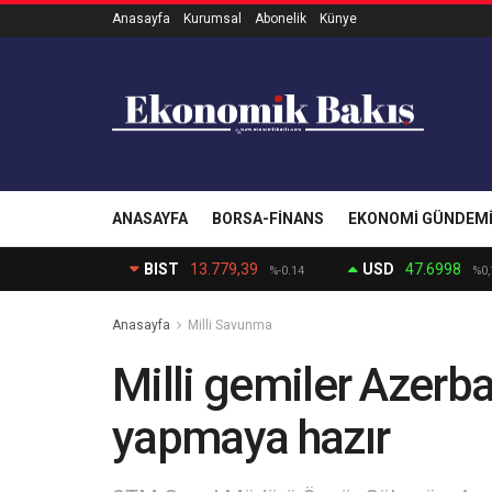
Anasayfa
Kurumsal
Abonelik
Künye
ANASAYFA
BORSA-FINANS
EKONOMI GÜNDEM
BIST
13.779,39
USD
47.6998
%-0.14
%0,
Anasayfa
Milli Savunma
Milli gemiler Azerb
yapmaya hazır