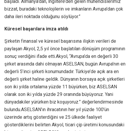
başladı. Almanya’dan, İngiltere’den gelen mühendislerimiz
bizzat, buradaki teknolojilerin ve imkanların Avrupa’dan çok
daha ileri noktada olduğunu söylüyor.”
Küresel başarılara imza atıldı
Şirketin finansal ve küresel başarısına ilişkin verileri de
paylaşan Akyol, 2,5 yıl önce başlatılan dönüşüm programının
sonuç verdiğini ifade etti.Akyol, “Avrupa’da en değerli 30
şirket arasında dahi olmayan ASELSAN, bugün Avrupa’nın en
değerli 5’inci şirketi konumundadır. Türkiye’de açık ara en
değerli şirket haline geldik. Dünyanın borsaya açık şirketleri
son iki yılda ortalama yüzde 11 büyürken, biz ASELSAN
olarak son iki yılda yüzde 29 oranında büyüyoruz. Yani
dünyadakiler yürürken biz koşuyoruz.” değerlendirmesinde
bulundu.ASELSAN’ın ihracatının her yıl yüzde 100’ün
üzerinde artış gösterdiğini ve 25 ülkede faaliyet
gösterdiklerini belirten Akyol, ticari çip üretimi konusundaki