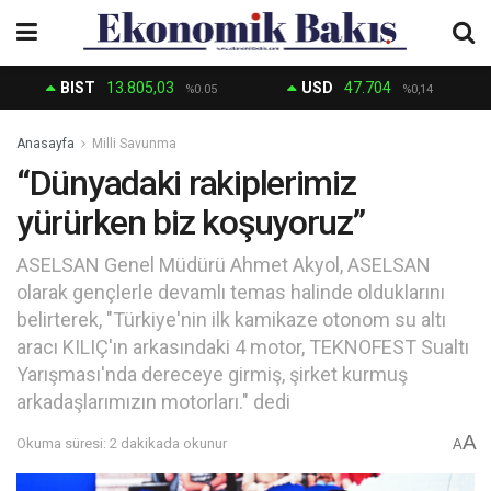
BIST
13.805,03
USD
47.704
%0.05
%0,14
Anasayfa
Milli Savunma
“Dünyadaki rakiplerimiz
yürürken biz koşuyoruz”
ASELSAN Genel Müdürü Ahmet Akyol, ASELSAN
olarak gençlerle devamlı temas halinde olduklarını
belirterek, "Türkiye'nin ilk kamikaze otonom su altı
aracı KILIÇ'ın arkasındaki 4 motor, TEKNOFEST Sualtı
Yarışması'nda dereceye girmiş, şirket kurmuş
arkadaşlarımızın motorları." dedi
A
Okuma süresi: 2 dakikada okunur
A