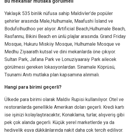
Bu mekanlar mutlaka görülmeli
Yaklaşık 535 binlik nüfusa sahip Maldivler’de popüler
şehirler arasında Male,Hulhumale, Maafushi İsland ve
Bodufolhudhoo yer alıyor. Artificial Beach,Hulhumale Beach,
Rasfannu, Bikini Beach en ünlü plajlar arasında. Grand Friday
Mosque, Hukuru Miskiiy Mosque, Hulhumale Mosque ve
Medhu Ziyaarath kutsal ve dini mekanlarda öne çıkıyor.
Sultan Park, Jafana Park ve Lonuziyaaraiy Park ailecek
görülmesi gereken lokasyonlardan. Sinamale Köprüsü,
Tsunami Anıtı mutlaka plan kapsamına alınmalı.
Hangi para birimi geçerli?
Ülkede para birimi olarak Maldiv Rupisi kullanılıyor. Otel ve
restoranlarda genellikle Amerikan doları geçerli. Kredi kartı
ise işinizi kolaylaştıracaktır; Konaklama, turlar, alışveriş gibi
pek çok alanda geçerli. Küçük yerel marketlerde ya da
hediyelik eşya dükkânlarında nakit daha çok tercih ediliyor.