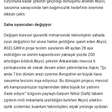
vizyonuna kadar şirketin geçirdiği dönüşümü anlatan Akyol,
savunma sanayisinde tam bağımsızlık hedefinin önemine
dikkati çekti.
Saha oyuncuları değişiyor
Değişen küresel güvenlik mimarisinde teknolojinin sahada
oyun değiştirici bir unsur haline geldiğine işaret eden Akyol,
ASELSAN’ın proje teslim sürelerini 48 aydan 28 aya
indirdiğini ve üretim kapasitesini yaklaşık yüzde 200
artırdığını bildirdi.Akyol, şirketin Ankara’daki mevcut 6
yerleşkesine ek olarak devam eden yatırımlarına ilişkin, “Şu
anda 7 bin dönüm arazi üzerine Avrupa’nın en büyük hava
savunma tesisini inşa ediyoruz. Bu dönüşüm projesi, mevcut
altı kampüsümüzün toplamından daha büyük bir yatırımı
ifade ediyor.” bilgisini paylaştı.Galyum Nitrür (GaN) tabanlı
çiplerin milli imkanlarla üretildiğini belirten Akyol; elektro-
optik sistemler, kuantum teknolojileri, alçak yörünge uyduları