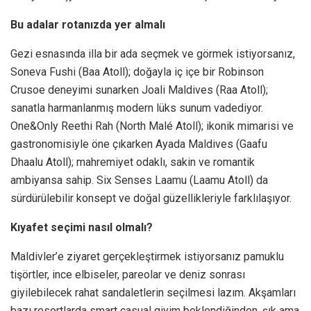
Bu adalar rotanızda yer almalı
Gezi esnasında illa bir ada seçmek ve görmek istiyorsanız,
Soneva Fushi (Baa Atoll); doğayla iç içe bir Robinson
Crusoe deneyimi sunarken Joali Maldives (Raa Atoll);
sanatla harmanlanmış modern lüks sunum vadediyor.
One&Only Reethi Rah (North Malé Atoll); ikonik mimarisi ve
gastronomisiyle öne çıkarken Ayada Maldives (Gaafu
Dhaalu Atoll); mahremiyet odaklı, sakin ve romantik
ambiyansa sahip. Six Senses Laamu (Laamu Atoll) da
sürdürülebilir konsept ve doğal güzellikleriyle farklılaşıyor.
Kıyafet seçimi nasıl olmalı?
Maldivler’e ziyaret gerçekleştirmek istiyorsanız pamuklu
tişörtler, ince elbiseler, pareolar ve deniz sonrası
giyilebilecek rahat sandaletlerin seçilmesi lazım. Akşamları
bazı resortlarda smart casual giyim beklendiğinden, şık ama