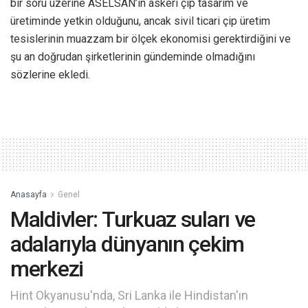
bir soru üzerine ASELSAN’ın askeri çip tasarım ve
üretiminde yetkin olduğunu, ancak sivil ticari çip üretim
tesislerinin muazzam bir ölçek ekonomisi gerektirdiğini ve
şu an doğrudan şirketlerinin gündeminde olmadığını
sözlerine ekledi.
Anasayfa
Genel
Maldivler: Turkuaz suları ve
adalarıyla dünyanın çekim
merkezi
Hint Okyanusu'nda, Sri Lanka ile Hindistan'ın