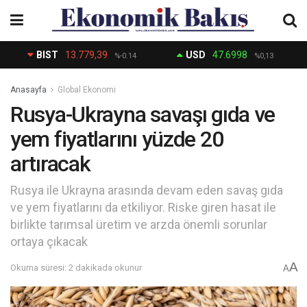
BIST
13.779,39
USD
47.6998
%-0.14
%0,13
Anasayfa
Global Ekonomi
Rusya-Ukrayna savaşı gıda ve
yem fiyatlarını yüzde 20
artıracak
Rusya ile Ukrayna arasında devam eden savaş gıda
ve yem fiyatlarını da etkiliyor. Riske giren hasat ile
birlikte tarımsal üretim ve arzda önemli sorunlar
ortaya çıkacak
A
Okuma süresi: 2 dakikada okunur
A