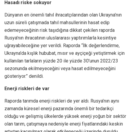
Hasadı riske sokuyor
Dünyanın en önemli tahıl ihracatçılarından olan Ukrayna’nın
uzun süreli çatışmada tahıl mahsullerinin hasat edip
edemeyeceğinin risk taşıdığına dikkat çekilen raporda
Rusya’nın ihracatının uluslararası yaptırımlarla kesintiye
uğrayabileceğine yer verildi. Raporda “İlk değerlendirme,
Ukrayna’da kışlık hububat, mısır ve ayçiçeği yetiştirmek için
kullanılan tarlaların yüzde 20 ile yüzde 30’unun 2022/23
sezonunda ekilmeyeceğini veya hasat edilmeyeceğini
gösteriyor.” denildi.
Enerji riskleri de var
Raporda tarımda enerji riskleri de yer aldı. Rusya’nın aynı
zamanda küresel enerji pazarında önemli bir tedarikçi
olduğu ve gelişmiş ülkelerde yüksek enerji yoğun bir sektör
olan tarım, çatışmaya nedeniyle enerji fiyatlarındaki keskin
artıştan kaçınılmaz olarak etkileneceği üzerinde duruldu.