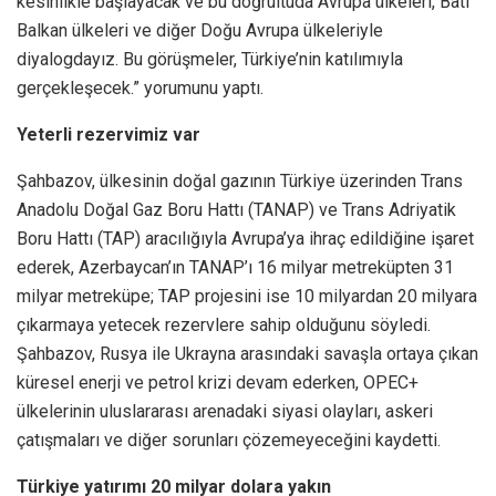
kesinlikle başlayacak ve bu doğrultuda Avrupa ülkeleri, Batı
Balkan ülkeleri ve diğer Doğu Avrupa ülkeleriyle
diyalogdayız. Bu görüşmeler, Türkiye’nin katılımıyla
gerçekleşecek.” yorumunu yaptı.
Yeterli rezervimiz var
Şahbazov, ülkesinin doğal gazının Türkiye üzerinden Trans
Anadolu Doğal Gaz Boru Hattı (TANAP) ve Trans Adriyatik
Boru Hattı (TAP) aracılığıyla Avrupa’ya ihraç edildiğine işaret
ederek, Azerbaycan’ın TANAP’ı 16 milyar metreküpten 31
milyar metreküpe; TAP projesini ise 10 milyardan 20 milyara
çıkarmaya yetecek rezervlere sahip olduğunu söyledi.
Şahbazov, Rusya ile Ukrayna arasındaki savaşla ortaya çıkan
küresel enerji ve petrol krizi devam ederken, OPEC+
ülkelerinin uluslararası arenadaki siyasi olayları, askeri
çatışmaları ve diğer sorunları çözemeyeceğini kaydetti.
Türkiye yatırımı 20 milyar dolara yakın