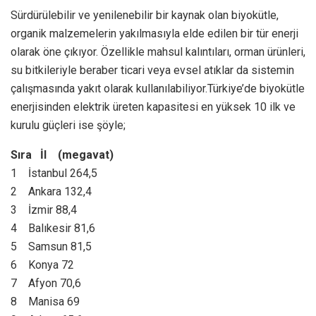
Sürdürülebilir ve yenilenebilir bir kaynak olan biyokütle,
organik malzemelerin yakılmasıyla elde edilen bir tür enerji
olarak öne çıkıyor. Özellikle mahsul kalıntıları, orman ürünleri,
su bitkileriyle beraber ticari veya evsel atıklar da sistemin
çalışmasında yakıt olarak kullanılabiliyor.Türkiye’de biyokütle
enerjisinden elektrik üreten kapasitesi en yüksek 10 ilk ve
kurulu güçleri ise şöyle;
Sıra İl (megavat)
1 İstanbul 264,5
2 Ankara 132,4
3 İzmir 88,4
4 Balıkesir 81,6
5 Samsun 81,5
6 Konya 72
7 Afyon 70,6
8 Manisa 69