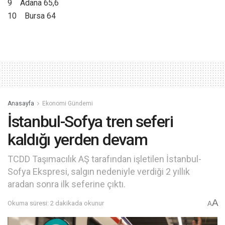
9 Adana 65,6
10 Bursa 64
Anasayfa
Ekonomi Gündemi
İstanbul-Sofya tren seferi
kaldığı yerden devam
TCDD Taşımacılık AŞ tarafından işletilen İstanbul-
Sofya Ekspresi, salgın nedeniyle verdiği 2 yıllık
aradan sonra ilk seferine çıktı.
A
Okuma süresi: 2 dakikada okunur
A