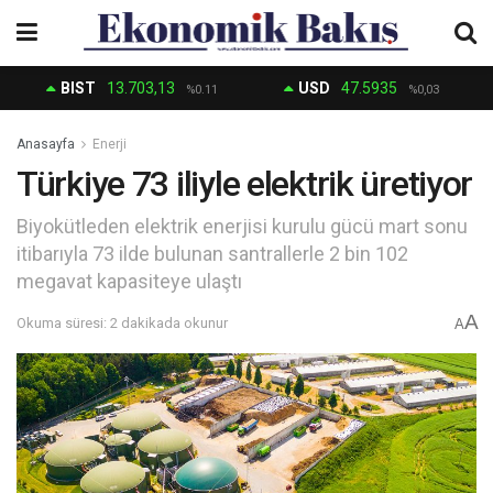
BIST
13.703,13
USD
47.5935
%0.11
%0,03
Anasayfa
Enerji
Türkiye 73 iliyle elektrik üretiyor
Biyokütleden elektrik enerjisi kurulu gücü mart sonu
itibarıyla 73 ilde bulunan santrallerle 2 bin 102
megavat kapasiteye ulaştı
A
Okuma süresi: 2 dakikada okunur
A