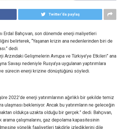
Twitter'da paylaş
ı Erdal Bahçıvan, son dönemde enerji maliyetleri
iğini belirterek, “Yaşanan krizin ana nedenlerinden biri de
sı.” dedi.
rji Arzındaki Gelişmelerin Avrupa ve Türkiye’ye Etkileri” ana
ayna Savaşı nedeniyle Rusya’ya uygulanan yaptırımlara
ve sürecin enerji krizine dönüştüğünü söyledi.
göre 2022’de enerji yatırımlarının ağırlıklı bir şekilde temiz
ara ulaşması bekleniyor. Ancak bu yatırımların ne geleceğin
amaktan oldukça uzakta olduğu bir gerçek.” dedi. Bahçıvan,
ik arama çalışmalarını, gaz depolama kapasitesinin
ilmesine yönelik faaliyetleri takdirle izlediklerini dile