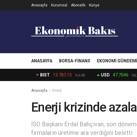
Anasayfa
Kurumsal
Abonelik
Künye
ANASAYFA
BORSA-FINANS
EKONOMI GÜNDEM
BIST
13.787,15
USD
47.7046
%-0.08
%0,
Anasayfa
Enerji
Enerji krizinde azala
İSO Başkanı Erdal Bahçıvan, son dönemde
firmaların üretime ara verdiğini belirtti