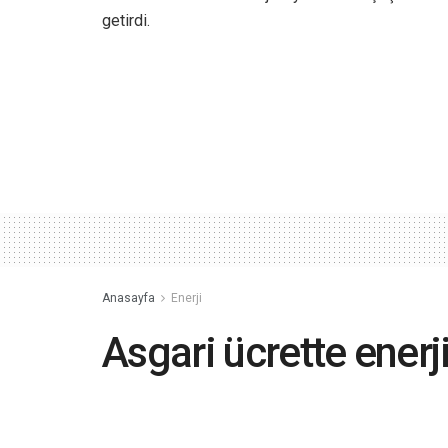
getirdi.
Anasayfa
Enerji
Asgari ücrette enerj
Ekonomik ve politik gelişmeler enerji m
içerisinde enerji tedariki ve kullanımı 