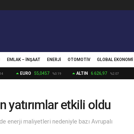
I
EMLAK – İNŞAAT
ENERJI
OTOMOTIV
GLOBAL EKONOMI
EURO
55,0457
ALTIN
6.626,97
14
%0.19
%2.07
n yatırımlar etkili oldu
 enerji maliyetleri nedeniyle bazı Avrupalı