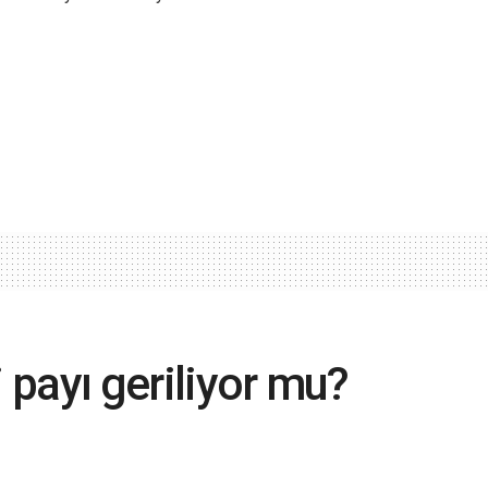
i payı geriliyor mu?
aliyetlerine önemli oranda yansırken ülke
konusunda da farklı adımlar atılmaya devam