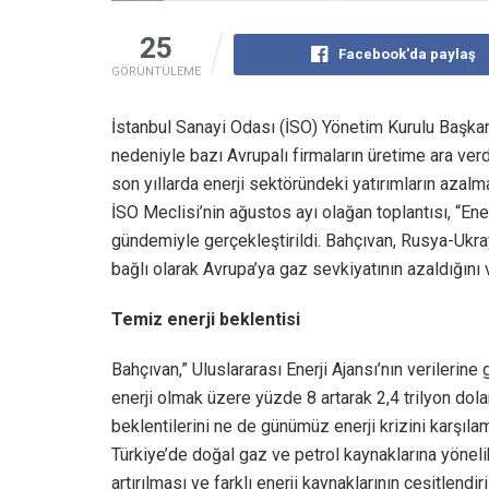
25
Facebook'da paylaş
GÖRÜNTÜLEME
İstanbul Sanayi Odası (İSO) Yönetim Kurulu Başkan
nedeniyle bazı Avrupalı firmaların üretime ara verd
son yıllarda enerji sektöründeki yatırımların azalma
İSO Meclisi’nin ağustos ayı olağan toplantısı, “Ene
gündemiyle gerçekleştirildi. Bahçıvan, Rusya-Ukr
bağlı olarak Avrupa’ya gaz sevkiyatının azaldığını 
Temiz enerji beklentisi
Bahçıvan,” Uluslararası Enerji Ajansı’nın verilerine 
enerji olmak üzere yüzde 8 artarak 2,4 trilyon dol
beklentilerini ne de günümüz enerji krizini karşıl
Türkiye’de doğal gaz ve petrol kaynaklarına yönel
artırılması ve farklı enerji kaynaklarının çeşitlendir