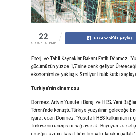
22
Facebook'da paylaş
GÖRÜNTÜLEME
Enerji ve Tabii Kaynaklar Bakanı Fatih Dönmez, “Y
gücümüzün yüzde 1,7’sine denk geliyor. Üreteceği 1
ekonomimize yaklaşık 5 milyar liralık katkı sağlaya
Türkiye’nin dinamosu
Dönmez, Artvin Yusufeli Barajı ve HES, Yeni Bağlant
Töreni’nde konuştu.Türkiye yüzyılının geleceğe bıra
işaret eden Dönmez, “Yusufeli HES kalkınmanın, gücü
Türkiye’nin enerjisini sağlayacak. Büyüyen ve geli
emeğin, azmin, kararlılığın timsali olacak inşallah.