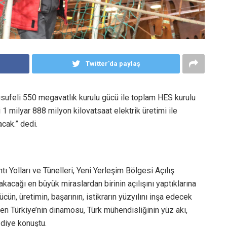
Twitter'da paylaş
usufeli 550 megavatlık kurulu gücü ile toplam HES kurulu
 milyar 888 milyon kilovatsaat elektrik üretimi ile
cak.” dedi.
ı Yolları ve Tünelleri, Yeni Yerleşim Bölgesi Açılış
kacağı en büyük miraslardan birinin açılışını yaptıklarına
n, üretimin, başarının, istikrarın yüzyılını inşa edecek
şen Türkiye’nin dinamosu, Türk mühendisliğinin yüz akı,
” diye konuştu.