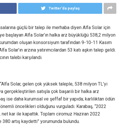
Twitter'da paylaş
larına güçlü bir talep ile merhaba diyen Alfa Solar için
ye başlayan Alfa Solar’ın halka arz büyüklüğü 538,2 milyon
cı kurumdan oluşan konsorsiyum tarafından 9-10-11 Kasım
lfa Solar’ın arzına yatırımcılardan 53 katı aşkın talep geldi.
ının talebi karşılandı.
Alfa Solar, gelen çok yüksek taleple, 538 milyon TL’yi
a gerçekleştirilen satışla çok başarılı bir halka arz
ş ise daha kurumsal ve şeffaf bir yapıda; karlılıktan ödün
 önemli öncelikleri olduğunu vurguladı. Karabaş, “2022
TL net kar ile kapattık. Toplam ciromuz Haziran 2022
de 380 artış kaydetti” yorumunda bulundu.