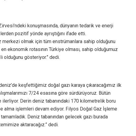
irvesi’ndeki konuşmasında, dünyanın tedarik ve enerji
lerden pozitif yönde ayrıştığını ifade etti.
gaz merkezi olmak için tüm enstrümanlara sahip olduğunu
ın en ekonomik rotasının Türkiye olması, sahip olduğumuz
i olduğunu gösteriyor.” dedi.
adeniz’de keşfettiğimiz doğal gazı karaya çıkaracağımız ilk
çalışmalarımızı 7/24 esasına göre sürdürüyoruz. Bütün
 ilerliyor. Derin deniz tabanındaki 170 kilometrelik boru
ye alma işlemleri devam ediyor. Filyos Doğal Gaz İşleme
a tamamladık. Deniz tabanından gelecek gazı burada
stemimize aktaracağız.” dedi.