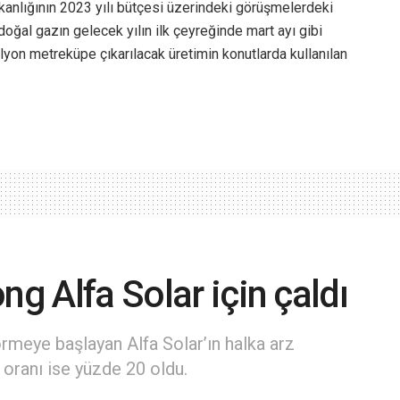
lığının 2023 yılı bütçesi üzerindeki görüşmelerdeki
ğal gazın gelecek yılın ilk çeyreğinde mart ayı gibi
milyon metreküpe çıkarılacak üretimin konutlarda kullanılan
ng Alfa Solar için çaldı
rmeye başlayan Alfa Solar’ın halka arz
 oranı ise yüzde 20 oldu.