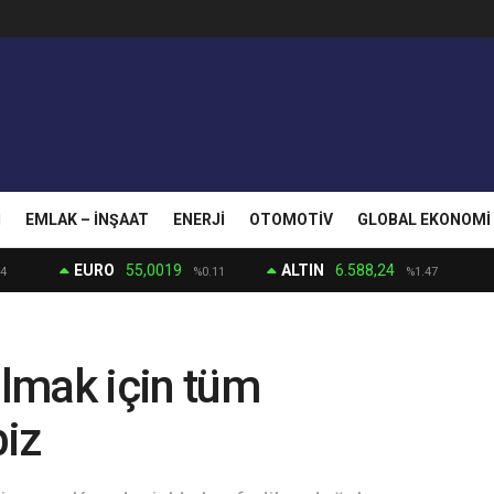
I
EMLAK – İNŞAAT
ENERJI
OTOMOTIV
GLOBAL EKONOMI
EURO
55,0019
ALTIN
6.588,24
4
%0.11
%1.47
lmak için tüm
biz