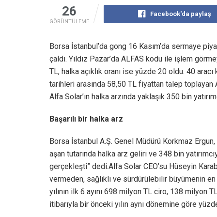
26
Facebook'da paylaş
GÖRÜNTÜLEME
Borsa İstanbul’da gong 16 Kasım’da sermaye piyasa
çaldı. Yıldız Pazar’da ALFAS kodu ile işlem görme
TL, halka açıklık oranı ise yüzde 20 oldu. 40 ara
tarihleri arasında 58,50 TL fiyattan talep toplayan A
Alfa Solar’ın halka arzında yaklaşık 350 bin yatırımc
Başarılı bir halka arz
Borsa İstanbul A.Ş. Genel Müdürü Korkmaz Ergun, “
aşan tutarında halka arz geliri ve 348 bin yatırımcıy
gerçekleşti” dedi.Alfa Solar CEO’su Hüseyin Karaba
vermeden, sağlıklı ve sürdürülebilir büyümenin en
yılının ilk 6 ayını 698 milyon TL ciro, 138 milyon 
itibarıyla bir önceki yılın aynı dönemine göre yüz