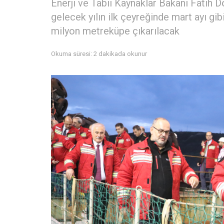
Enerji ve Tabii Kaynaklar Bakanı Fatih
gelecek yılın ilk çeyreğinde mart ayı gib
milyon metreküpe çıkarılacak
Okuma süresi: 2 dakikada okunur