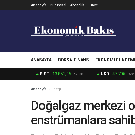
Anasayfa
Kurumsal
Abonelik
Künye
ANASAYFA
BORSA-FINANS
EKONOMI GÜNDEM
BIST
13.851,25
USD
47.705
%0.38
%0,1
Anasayfa
Enerji
Doğalgaz merkezi o
enstrümanlara sahi