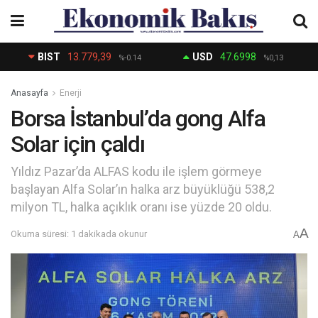
BIST
13.779,39
USD
47.6998
%-0.14
%0,13
Anasayfa
Enerji
Borsa İstanbul’da gong Alfa
Solar için çaldı
Yıldız Pazar’da ALFAS kodu ile işlem görmeye
başlayan Alfa Solar’ın halka arz büyüklüğü 538,2
milyon TL, halka açıklık oranı ise yüzde 20 oldu.
A
Okuma süresi: 1 dakikada okunur
A