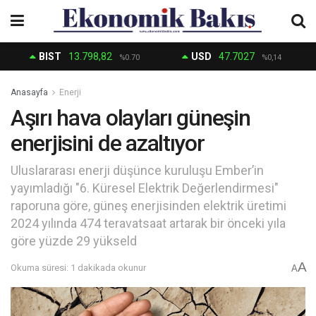
BIST
13.798,82
USD
47.7027
%0.70
%0,14
Anasayfa
Enerji
Aşırı hava olayları güneşin
enerjisini de azaltıyor
Uluslararası enerji düşünce kuruluşu Ember’in
yayımladığı "6. Küresel Elektrik Değerlendirmesi"
raporuna göre, güneş enerjisinden elektrik üretimi
2024 yılında 474 teravatsaat artarak bir önceki yıla
göre yüzde 29 yükseld
A
Okuma süresi: 1 dakikada okunur
A