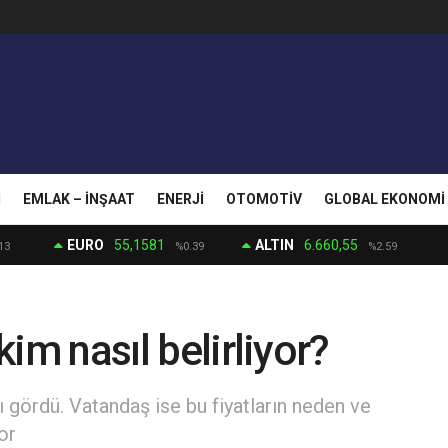
I
EMLAK – İNŞAAT
ENERJI
OTOMOTIV
GLOBAL EKONOMI
EURO
55,1581
ALTIN
6.660,55
13
%0.39
%2.59
kim nasıl belirliyor?
arı gördü. Vatandaş ise bu fiyatların neden ve
or