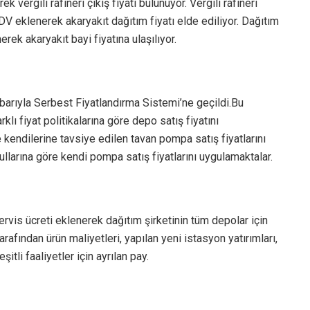
 vergili rafineri çıkış fiyatı bulunuyor. Vergili rafineri
KDV eklenerek akaryakıt dağıtım fiyatı elde ediliyor. Dağıtım
rek akaryakıt bayi fiyatına ulaşılıyor.
arıyla Serbest Fiyatlandırma Sistemi’ne geçildi.Bu
klı fiyat politikalarına göre depo satış fiyatını
 kendilerine tavsiye edilen tavan pompa satış fiyatlarını
llarına göre kendi pompa satış fiyatlarını uygulamaktalar.
servis ücreti eklenerek dağıtım şirketinin tüm depolar için
 tarafından ürün maliyetleri, yapılan yeni istasyon yatırımları,
tli faaliyetler için ayrılan pay.