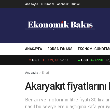
Anasayfa
Kurumsal
Abonelik
Künye
ANASAYFA
BORSA-FINANS
EKONOMI GÜNDEM
BIST
13.779,39
USD
47.6998
%-0.14
%0,
Anasayfa
Enerji
Akaryakıt fiyatlarını 
Benzin ve motorinin litre fiyatı 30 liral
nasıl bu seviyelere ulaştığına kafa yoruy