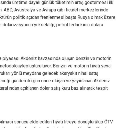
asında üretime dayalı günlük tüketimin artış göstermesi ilk
n, ABD, Avustralya ve Avrupa gibi ticaret merkezlerinde
nktürün politik açıdan frenlenmesi başta Rusya olmak üzere
’de dolarizasyonun yüksekliği, petrol tedarikinin dolara
dünya piyasası Akdeniz havzasında oluşan benzin ve motorin
li metodolojiyleoluşturuluyor. Benzin ve motorin fiyatı veya
ukarı yönlü meydana gelecek akaryakıt nihai satış
gireceği günden iki gün önce oluşan ve yayınlanan Akdeniz
arafından açıklanan dolar satış kuru baz alınarak tespit
rpılması sonucu elde edilen fiyatı litreye dönüştürülüp ÖTV