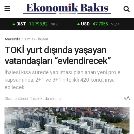
BIST
13.798,82
USD
47.7055
%0.70
%0,14
Anasayfa
Emlak - İnşaat
TOKİ yurt dışında yaşayan
vatandaşları “evlendirecek”
İhalesi kısa sürede yapılması planlanan yeni proje
kapsamında, 2+1 ve 3+1 nitelikli 420 konut inşa
edilecek
A
Okuma süresi: 1 dakikada okunur
A