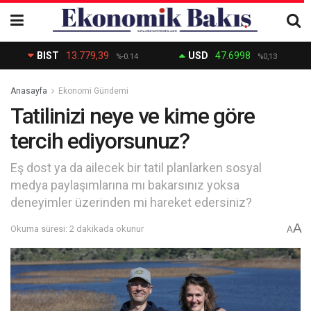
BIST
13.779,39
USD
47.6998
%-0.14
%0,13
Anasayfa
Ekonomi Gündemi
Tatilinizi neye ve kime göre
tercih ediyorsunuz?
Eş dost ya da ailecek bir tatil planlarken sosyal
medya paylaşımlarına mı bakarsınız yoksa
deneyimler üzerinden mi hareket edersiniz?
A
Okuma süresi: 2 dakikada okunur
A