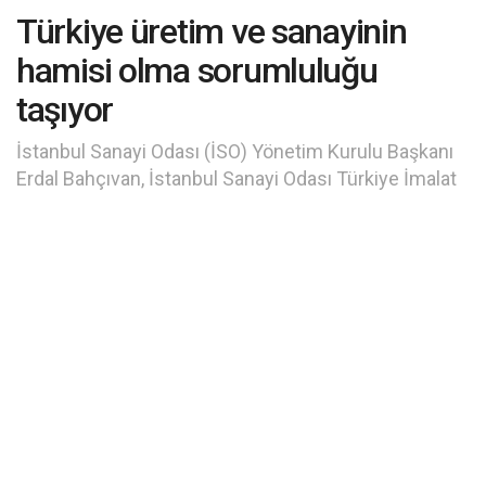
Türkiye üretim ve sanayinin
hamisi olma sorumluluğu
taşıyor
İstanbul Sanayi Odası (İSO) Yönetim Kurulu Başkanı
Erdal Bahçıvan, İstanbul Sanayi Odası Türkiye İmalat
PMI verisinin nisan ayında 45,7’ye gerilemesinin,
imalat sanayinin ikinci çeyreğe kayda değer bir
yavaşlamayla başladığına işaret ettiğini belirtti
A
Okuma süresi: 2 dakikada okunur
A