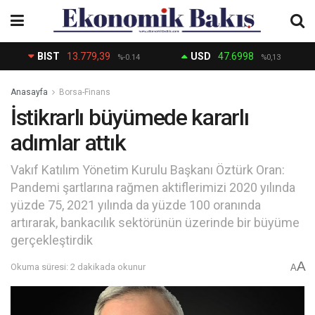
BIST
13.779,39
USD
47.6998
%-0.14
%0,13
Anasayfa
Borsa-Finans
İstikrarlı büyümede kararlı
adımlar attık
Vakıf Katılım Yönetim Kurulu Başkanı Öztürk Oran:
Pandemi şartlarına rağmen aktiflerimizi 2020 yılında
yüzde 75, 2021 yılında da yüzde 100 oranında
artırarak, bankacılık sektörünün üzerinde bir büyüme
gerçekleştirdik
A
Okuma süresi: 2 dakikada okunur
A